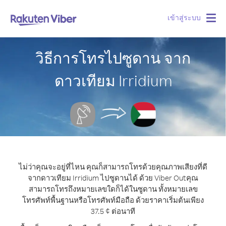
เข้าสู่ระบบ
Togg
navig
วิธีการโทรไปซูดาน จาก
ดาวเทียม Irridium
ไม่ว่าคุณจะอยู่ที่ไหน คุณก็สามารถโทรด้วยคุณภาพเสียงที่ดี
จากดาวเทียม Irridium ไปซูดานได้ ด้วย Viber Out
คุณ
สามารถโทรถึงหมายเลขใดก็ได้ในซูดาน ทั้งหมายเลข
โทรศัพท์พื้นฐานหรือโทรศัพท์มือถือ ด้วยราคาเริ่มต้นเพียง
37.5 ¢ ต่อนาที