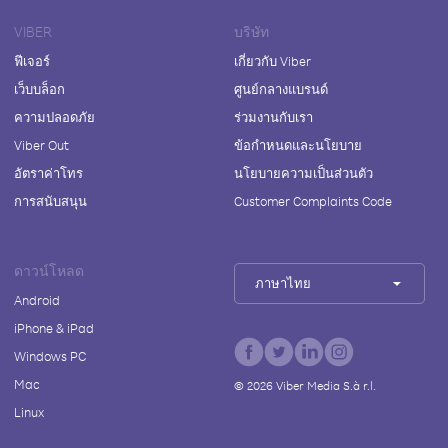
VIBER
บริษัท
ฟีเจอร์
เกี่ยวกับ Viber
เว็บบล็อก
ศูนย์กลางแบรนด์
ความปลอดภัย
ร่วมงานกับเรา
Viber Out
ข้อกำหนดและนโยบาย
อัตราค่าโทร
นโยบายความเป็นส่วนตัว
การสนับสนุน
Customer Complaints Code
ดาวน์โหลด
ภาษาไทย
Android
iPhone & iPad
Windows PC
Mac
©
2026
Viber Media S.à r.l.
Linux