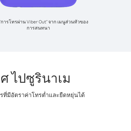
 "การโทรผ่าน Viber Out" จาก เมนูส่วนหัวของ
การสนทนา
ศ ไปซูรินาเม
ี่มีอัตราค่าโทรต่ำและยืดหยุ่นได้