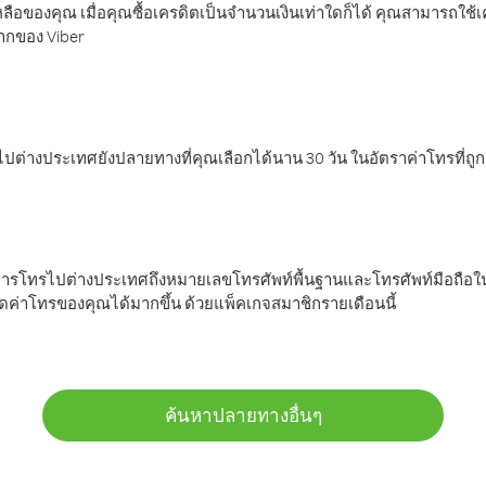
ลือของคุณ เมื่อคุณซื้อเครดิตเป็นจำนวนเงินเท่าใดก็ได้ คุณสามารถใช้
มากของ Viber
ต่างประเทศยังปลายทางที่คุณเลือกได้นาน 30 วัน ในอัตราค่าโทรที่ถู
การโทรไปต่างประเทศถึงหมายเลขโทรศัพท์พื้นฐานและโทรศัพท์มือถือใน
ค่าโทรของคุณได้มากขึ้น ด้วยแพ็คเกจสมาชิกรายเดือนนี้
ค้นหาปลายทางอื่นๆ