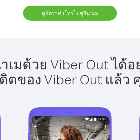
ดูอัตราค่าโทรไปซูรินาเม
าเมด้วย Viber Out ได้อ
รดิตของ Viber Out แล้ว