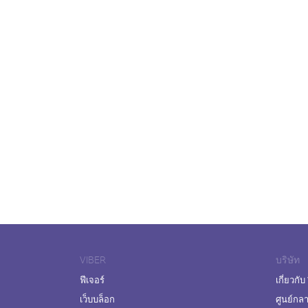
VIBER
บริษัท
ฟีเจอร์
เกี่ยวกับ
เว็บบล็อก
ศูนย์กล