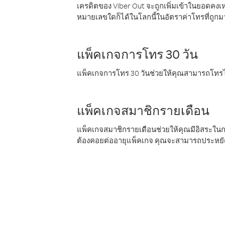
เครดิตของ Viber Out จะถูกเพิ่มเข้าในยอดคงเห
หมายเลขใดก็ได้ในโลกนี้ในอัตราค่าโทรที่ถูก
แพ็คเกจการโทร 30 วัน
แพ็คเกจการโทร 30 วันช่วยให้คุณสามารถโทรไป
แพ็คเกจสมาชิกรายเดือน
แพ็คเกจสมาชิกรายเดือนช่วยให้คุณมีอิสระใน
ต้องคอยต่ออายุแพ็คเกจ คุณจะสามารถประหยัด