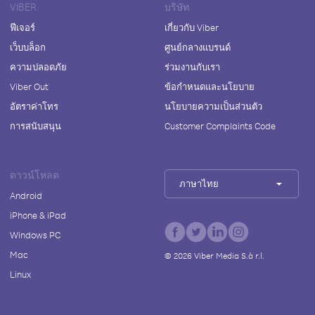
VIBER
บริษัท
ฟีเจอร์
เกี่ยวกับ Viber
เว็บบล็อก
ศูนย์กลางแบรนด์
ความปลอดภัย
ร่วมงานกับเรา
Viber Out
ข้อกำหนดและนโยบาย
อัตราค่าโทร
นโยบายความเป็นส่วนตัว
การสนับสนุน
Customer Complaints Code
ดาวน์โหลด
ภาษาไทย
Android
iPhone & iPad
Windows PC
Mac
©
2026
Viber Media S.à r.l.
Linux