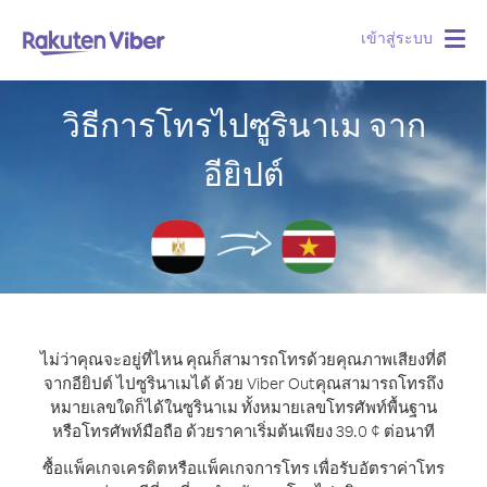
เข้าสู่ระบบ
Togg
navig
วิธีการโทรไปซูรินาเม จาก
อียิปต์
ไม่ว่าคุณจะอยู่ที่ไหน คุณก็สามารถโทรด้วยคุณภาพเสียงที่ดี
จากอียิปต์ ไปซูรินาเมได้ ด้วย Viber Out
คุณสามารถโทรถึง
หมายเลขใดก็ได้ในซูรินาเม ทั้งหมายเลขโทรศัพท์พื้นฐาน
หรือโทรศัพท์มือถือ ด้วยราคาเริ่มต้นเพียง 39.0 ¢ ต่อนาที
ซื้อแพ็คเกจเครดิตหรือแพ็คเกจการโทร เพื่อรับอัตราค่าโทร