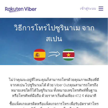
เข้าสู่ระบบ
Togg
navig
วิธีการโทรไปซูรินาเม จาก
สเปน
ไม่ว่าคุณจะอยู่ที่ไหน คุณก็สามารถโทรด้วยคุณภาพเสียงที่ดี
จากสเปน ไปซูรินาเมได้ ด้วย Viber Out
คุณสามารถโทรถึง
หมายเลขใดก็ได้ในซูรินาเม ทั้งหมายเลขโทรศัพท์พื้นฐาน
หรือโทรศัพท์มือถือ ด้วยราคาเริ่มต้นเพียง 47.2 ¢ ต่อนาที
ซื้อแพ็คเกจเครดิตหรือแพ็คเกจการโทร เพื่อรับอัตราค่าโทร