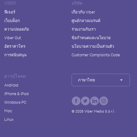
VIBER
บริษัท
ฟีเจอร์
เกี่ยวกับ Viber
เว็บบล็อก
ศูนย์กลางแบรนด์
ความปลอดภัย
ร่วมงานกับเรา
Viber Out
ข้อกำหนดและนโยบาย
อัตราค่าโทร
นโยบายความเป็นส่วนตัว
การสนับสนุน
Customer Complaints Code
ดาวน์โหลด
ภาษาไทย
Android
iPhone & iPad
Windows PC
Mac
©
2026
Viber Media S.à r.l.
Linux