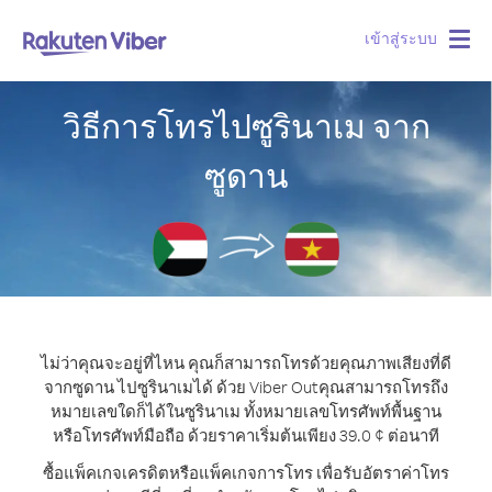
เข้าสู่ระบบ
Togg
navig
วิธีการโทรไปซูรินาเม จาก
ซูดาน
ไม่ว่าคุณจะอยู่ที่ไหน คุณก็สามารถโทรด้วยคุณภาพเสียงที่ดี
จากซูดาน ไปซูรินาเมได้ ด้วย Viber Out
คุณสามารถโทรถึง
หมายเลขใดก็ได้ในซูรินาเม ทั้งหมายเลขโทรศัพท์พื้นฐาน
หรือโทรศัพท์มือถือ ด้วยราคาเริ่มต้นเพียง 39.0 ¢ ต่อนาที
ซื้อแพ็คเกจเครดิตหรือแพ็คเกจการโทร เพื่อรับอัตราค่าโทร