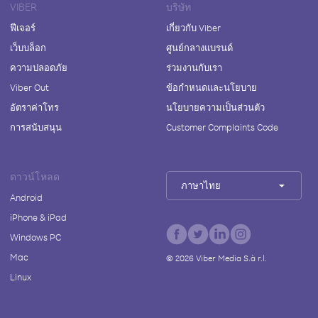
VIBER
บริษัท
ฟีเจอร์
เกี่ยวกับ Viber
เว็บบล็อก
ศูนย์กลางแบรนด์
ความปลอดภัย
ร่วมงานกับเรา
Viber Out
ข้อกำหนดและนโยบาย
อัตราค่าโทร
นโยบายความเป็นส่วนตัว
การสนับสนุน
Customer Complaints Code
ดาวน์โหลด
ภาษาไทย
Android
iPhone & iPad
Windows PC
Mac
©
2026
Viber Media S.à r.l.
Linux