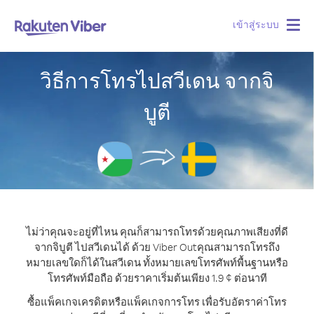
เข้าสู่ระบบ
Togg
navig
วิธีการโทรไปสวีเดน จากจิ
บูตี
ไม่ว่าคุณจะอยู่ที่ไหน คุณก็สามารถโทรด้วยคุณภาพเสียงที่ดี
จากจิบูตี ไปสวีเดนได้ ด้วย Viber Out
คุณสามารถโทรถึง
หมายเลขใดก็ได้ในสวีเดน ทั้งหมายเลขโทรศัพท์พื้นฐานหรือ
โทรศัพท์มือถือ ด้วยราคาเริ่มต้นเพียง 1.9 ¢ ต่อนาที
ซื้อแพ็คเกจเครดิตหรือแพ็คเกจการโทร เพื่อรับอัตราค่าโทร