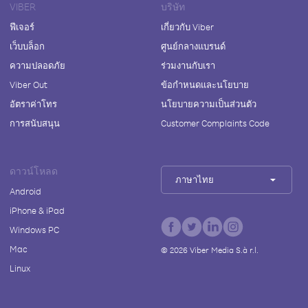
VIBER
บริษัท
ฟีเจอร์
เกี่ยวกับ Viber
เว็บบล็อก
ศูนย์กลางแบรนด์
ความปลอดภัย
ร่วมงานกับเรา
Viber Out
ข้อกำหนดและนโยบาย
อัตราค่าโทร
นโยบายความเป็นส่วนตัว
การสนับสนุน
Customer Complaints Code
ดาวน์โหลด
ภาษาไทย
Android
iPhone & iPad
Windows PC
Mac
©
2026
Viber Media S.à r.l.
Linux