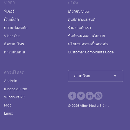
VIBER
บริษัท
ฟีเจอร์
เกี่ยวกับ Viber
เว็บบล็อก
ศูนย์กลางแบรนด์
ความปลอดภัย
ร่วมงานกับเรา
Viber Out
ข้อกำหนดและนโยบาย
อัตราค่าโทร
นโยบายความเป็นส่วนตัว
การสนับสนุน
Customer Complaints Code
ดาวน์โหลด
ภาษาไทย
Android
iPhone & iPad
Windows PC
Mac
©
2026
Viber Media S.à r.l.
Linux