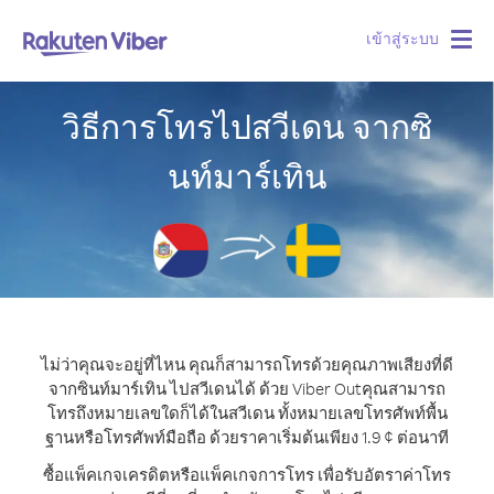
เข้าสู่ระบบ
Togg
navig
วิธีการโทรไปสวีเดน จากซิ
นท์มาร์เทิน
ไม่ว่าคุณจะอยู่ที่ไหน คุณก็สามารถโทรด้วยคุณภาพเสียงที่ดี
จากซินท์มาร์เทิน ไปสวีเดนได้ ด้วย Viber Out
คุณสามารถ
โทรถึงหมายเลขใดก็ได้ในสวีเดน ทั้งหมายเลขโทรศัพท์พื้น
ฐานหรือโทรศัพท์มือถือ ด้วยราคาเริ่มต้นเพียง 1.9 ¢ ต่อนาที
ซื้อแพ็คเกจเครดิตหรือแพ็คเกจการโทร เพื่อรับอัตราค่าโทร