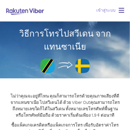
เข้าสู่ระบบ
Togg
navig
วิธีการโทรไปสวีเดน จาก
แทนซาเนีย
ไม่ว่าคุณจะอยู่ที่ไหน คุณก็สามารถโทรด้วยคุณภาพเสียงที่ดี
จากแทนซาเนีย ไปสวีเดนได้ ด้วย Viber Out
คุณสามารถโทร
ถึงหมายเลขใดก็ได้ในสวีเดน ทั้งหมายเลขโทรศัพท์พื้นฐาน
หรือโทรศัพท์มือถือ ด้วยราคาเริ่มต้นเพียง 1.9 ¢ ต่อนาที
ซื้อแพ็คเกจเครดิตหรือแพ็คเกจการโทร เพื่อรับอัตราค่าโทร