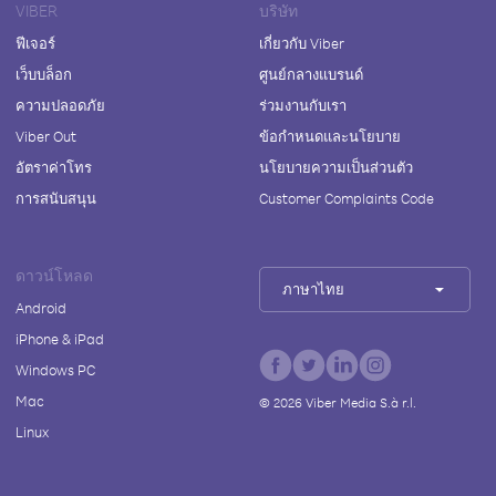
VIBER
บริษัท
ฟีเจอร์
เกี่ยวกับ Viber
เว็บบล็อก
ศูนย์กลางแบรนด์
ความปลอดภัย
ร่วมงานกับเรา
Viber Out
ข้อกำหนดและนโยบาย
อัตราค่าโทร
นโยบายความเป็นส่วนตัว
การสนับสนุน
Customer Complaints Code
ดาวน์โหลด
ภาษาไทย
Android
iPhone & iPad
Windows PC
Mac
©
2026
Viber Media S.à r.l.
Linux