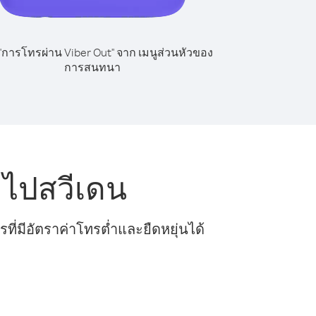
 "การโทรผ่าน Viber Out" จาก เมนูส่วนหัวของ
การสนทนา
 ไปสวีเดน
ี่มีอัตราค่าโทรต่ำและยืดหยุ่นได้