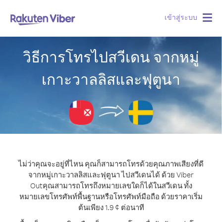
เข้าสู่ระบบ
Togg
navig
วิธีการโทรไปสวีเดน จากหมู่
เกาะวาลลิสและฟุตูนา
ไม่ว่าคุณจะอยู่ที่ไหน คุณก็สามารถโทรด้วยคุณภาพเสียงที่ดี
จากหมู่เกาะวาลลิสและฟุตูนา ไปสวีเดนได้ ด้วย Viber
Out
คุณสามารถโทรถึงหมายเลขใดก็ได้ในสวีเดน ทั้ง
หมายเลขโทรศัพท์พื้นฐานหรือโทรศัพท์มือถือ ด้วยราคาเริ่ม
ต้นเพียง 1.9 ¢ ต่อนาที