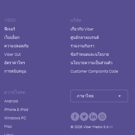
VIBER
บริษัท
ฟีเจอร์
เกี่ยวกับ Viber
เว็บบล็อก
ศูนย์กลางแบรนด์
ความปลอดภัย
ร่วมงานกับเรา
Viber Out
ข้อกำหนดและนโยบาย
อัตราค่าโทร
นโยบายความเป็นส่วนตัว
การสนับสนุน
Customer Complaints Code
ดาวน์โหลด
ภาษาไทย
Android
iPhone & iPad
Windows PC
Mac
©
2026
Viber Media S.à r.l.
Linux