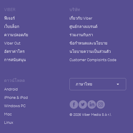
VIBER
บริษัท
ฟีเจอร์
เกี่ยวกับ Viber
เว็บบล็อก
ศูนย์กลางแบรนด์
ความปลอดภัย
ร่วมงานกับเรา
Viber Out
ข้อกำหนดและนโยบาย
อัตราค่าโทร
นโยบายความเป็นส่วนตัว
การสนับสนุน
Customer Complaints Code
ดาวน์โหลด
ภาษาไทย
Android
iPhone & iPad
Windows PC
Mac
©
2026
Viber Media S.à r.l.
Linux