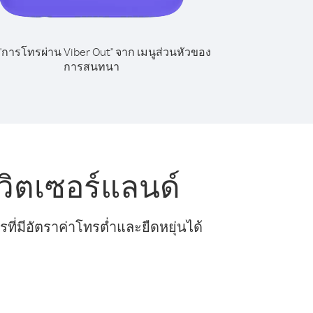
 "การโทรผ่าน Viber Out" จาก เมนูส่วนหัวของ
การสนทนา
วิตเซอร์แลนด์
ี่มีอัตราค่าโทรต่ำและยืดหยุ่นได้