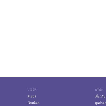
VIBER
บริษัท
ฟีเจอร์
เกี่ยวกับ
เว็บบล็อก
ศูนย์กล