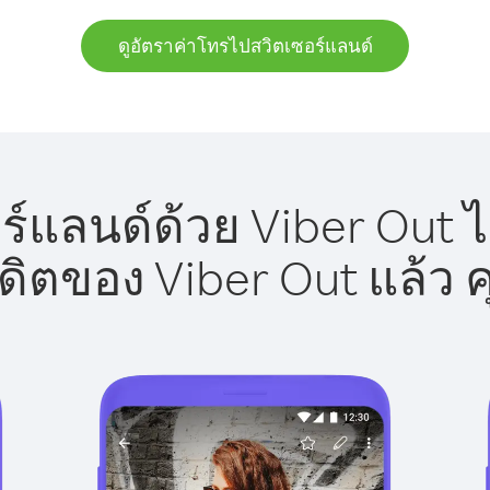
ดูอัตราค่าโทรไปสวิตเซอร์แลนด์
์แลนด์ด้วย Viber Out ไ
รดิตของ Viber Out แล้ว