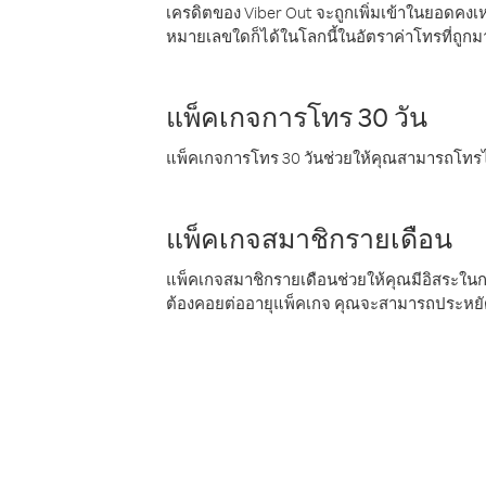
เครดิตของ Viber Out จะถูกเพิ่มเข้าในยอดคงเห
หมายเลขใดก็ได้ในโลกนี้ในอัตราค่าโทรที่ถูก
แพ็คเกจการโทร 30 วัน
แพ็คเกจการโทร 30 วันช่วยให้คุณสามารถโทรไป
แพ็คเกจสมาชิกรายเดือน
แพ็คเกจสมาชิกรายเดือนช่วยให้คุณมีอิสระใน
ต้องคอยต่ออายุแพ็คเกจ คุณจะสามารถประหยัด