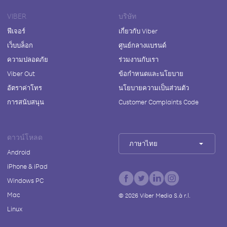
VIBER
บริษัท
ฟีเจอร์
เกี่ยวกับ Viber
เว็บบล็อก
ศูนย์กลางแบรนด์
ความปลอดภัย
ร่วมงานกับเรา
Viber Out
ข้อกำหนดและนโยบาย
อัตราค่าโทร
นโยบายความเป็นส่วนตัว
การสนับสนุน
Customer Complaints Code
ดาวน์โหลด
ภาษาไทย
Android
iPhone & iPad
Windows PC
Mac
©
2026
Viber Media S.à r.l.
Linux