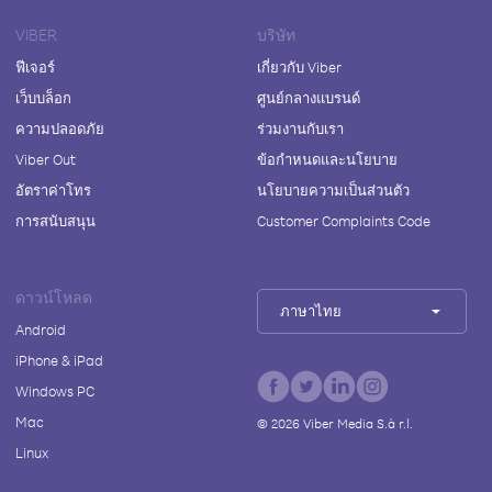
VIBER
บริษัท
ฟีเจอร์
เกี่ยวกับ Viber
เว็บบล็อก
ศูนย์กลางแบรนด์
ความปลอดภัย
ร่วมงานกับเรา
Viber Out
ข้อกำหนดและนโยบาย
อัตราค่าโทร
นโยบายความเป็นส่วนตัว
การสนับสนุน
Customer Complaints Code
ดาวน์โหลด
ภาษาไทย
Android
iPhone & iPad
Windows PC
Mac
©
2026
Viber Media S.à r.l.
Linux