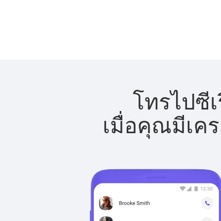
โทรไปซีเร
เมื่อคุณมีเค