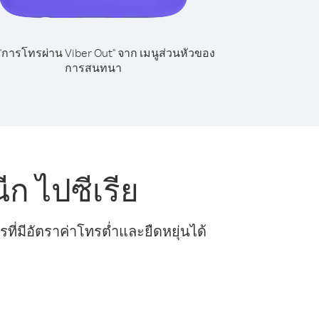
 "การโทรผ่าน Viber Out" จาก เมนูส่วนหัวของ
การสนทนา
ก ไปซีเรีย
ี่มีอัตราค่าโทรต่ำและยืดหยุ่นได้