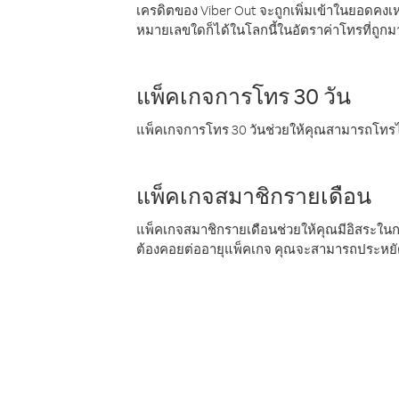
เครดิตของ Viber Out จะถูกเพิ่มเข้าในยอดคงเห
หมายเลขใดก็ได้ในโลกนี้ในอัตราค่าโทรที่ถูก
แพ็คเกจการโทร 30 วัน
แพ็คเกจการโทร 30 วันช่วยให้คุณสามารถโทรไป
แพ็คเกจสมาชิกรายเดือน
แพ็คเกจสมาชิกรายเดือนช่วยให้คุณมีอิสระใน
ต้องคอยต่ออายุแพ็คเกจ คุณจะสามารถประหยัด