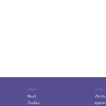
VIBER
บริษัท
ฟีเจอร์
เกี่ยวกับ
เว็บบล็อก
ศูนย์กล