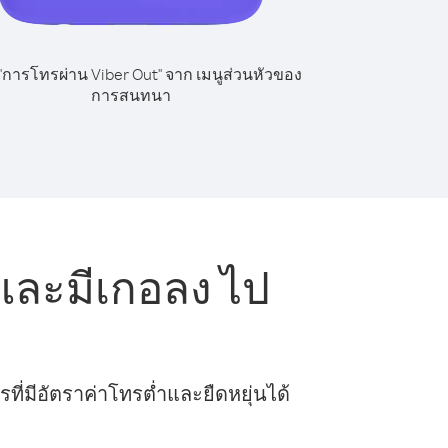
 "การโทรผ่าน Viber Out" จาก เมนูส่วนหัวของ
การสนทนา
และมีเกอลง ไป
ี่มีอัตราค่าโทรต่ำและยืดหยุ่นได้