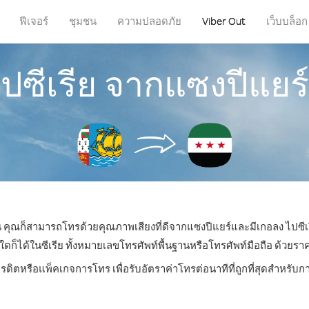
ฟีเจอร์
ชุมชน
ความปลอดภัย
Viber Out
เว็บบล็อก
ไปซีเรีย จากแซงปีแยร
หน คุณก็สามารถโทรด้วยคุณภาพเสียงที่ดีจากแซงปีแยร์และมีเกอลง ไปซีเร
ได้ในซีเรีย ทั้งหมายเลขโทรศัพท์พื้นฐานหรือโทรศัพท์มือถือ ด้วยราคาเ
ครดิตหรือแพ็คเกจการโทร เพื่อรับอัตราค่าโทรต่อนาทีที่ถูกที่สุดสำหรับก