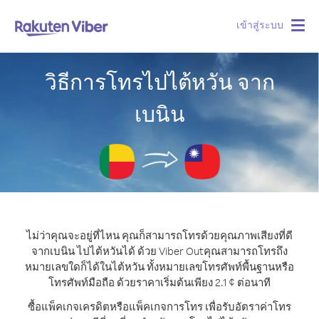
เข้าสู่ระบบ
Togg
navig
วิธีการโทรไปไต้หวัน จาก
เบนิน
ไม่ว่าคุณจะอยู่ที่ไหน คุณก็สามารถโทรด้วยคุณภาพเสียงที่ดี
จากเบนิน ไปไต้หวันได้ ด้วย Viber Out
คุณสามารถโทรถึง
หมายเลขใดก็ได้ในไต้หวัน ทั้งหมายเลขโทรศัพท์พื้นฐานหรือ
โทรศัพท์มือถือ ด้วยราคาเริ่มต้นเพียง 2.1 ¢ ต่อนาที
ซื้อแพ็คเกจเครดิตหรือแพ็คเกจการโทร เพื่อรับอัตราค่าโทร