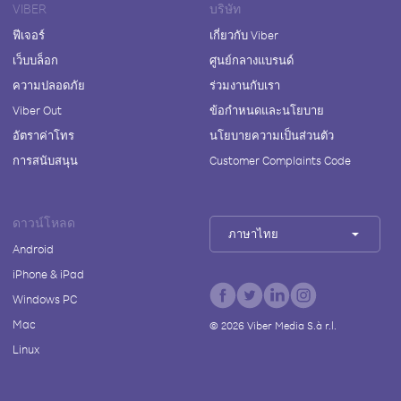
VIBER
บริษัท
ฟีเจอร์
เกี่ยวกับ Viber
เว็บบล็อก
ศูนย์กลางแบรนด์
ความปลอดภัย
ร่วมงานกับเรา
Viber Out
ข้อกำหนดและนโยบาย
อัตราค่าโทร
นโยบายความเป็นส่วนตัว
การสนับสนุน
Customer Complaints Code
ดาวน์โหลด
ภาษาไทย
Android
iPhone & iPad
Windows PC
Mac
©
2026
Viber Media S.à r.l.
Linux