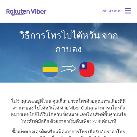
เข้าสู่ระบบ
Togg
navig
วิธีการโทรไปไต้หวัน จาก
กาบอง
ไม่ว่าคุณจะอยู่ที่ไหน คุณก็สามารถโทรด้วยคุณภาพเสียงที่ดี
จากกาบอง ไปไต้หวันได้ ด้วย Viber Out
คุณสามารถโทรถึง
หมายเลขใดก็ได้ในไต้หวัน ทั้งหมายเลขโทรศัพท์พื้นฐานหรือ
โทรศัพท์มือถือ ด้วยราคาเริ่มต้นเพียง 2.1 ¢ ต่อนาที
ซื้อแพ็คเกจเครดิตหรือแพ็คเกจการโทร เพื่อรับอัตราค่าโทร