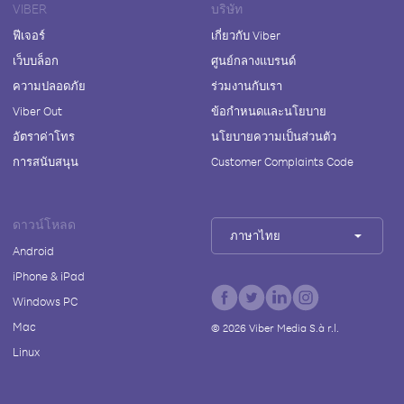
VIBER
บริษัท
ฟีเจอร์
เกี่ยวกับ Viber
เว็บบล็อก
ศูนย์กลางแบรนด์
ความปลอดภัย
ร่วมงานกับเรา
Viber Out
ข้อกำหนดและนโยบาย
อัตราค่าโทร
นโยบายความเป็นส่วนตัว
การสนับสนุน
Customer Complaints Code
ดาวน์โหลด
ภาษาไทย
Android
iPhone & iPad
Windows PC
Mac
©
2026
Viber Media S.à r.l.
Linux