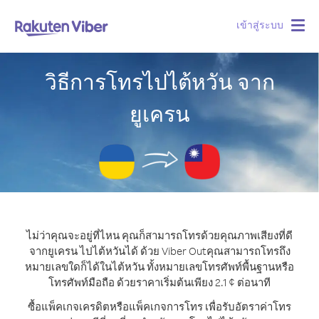
เข้าสู่ระบบ
Togg
navig
วิธีการโทรไปไต้หวัน จาก
ยูเครน
ไม่ว่าคุณจะอยู่ที่ไหน คุณก็สามารถโทรด้วยคุณภาพเสียงที่ดี
จากยูเครน ไปไต้หวันได้ ด้วย Viber Out
คุณสามารถโทรถึง
หมายเลขใดก็ได้ในไต้หวัน ทั้งหมายเลขโทรศัพท์พื้นฐานหรือ
โทรศัพท์มือถือ ด้วยราคาเริ่มต้นเพียง 2.1 ¢ ต่อนาที
ซื้อแพ็คเกจเครดิตหรือแพ็คเกจการโทร เพื่อรับอัตราค่าโทร