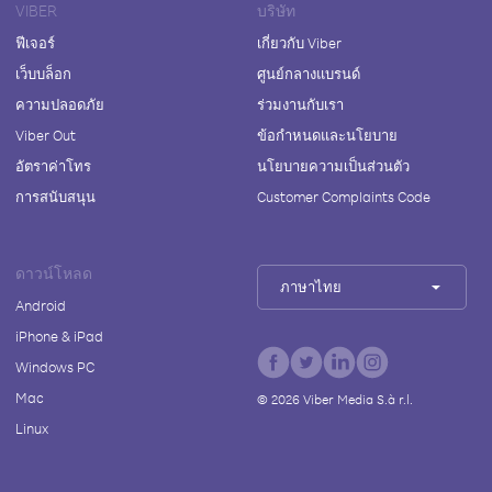
VIBER
บริษัท
ฟีเจอร์
เกี่ยวกับ Viber
เว็บบล็อก
ศูนย์กลางแบรนด์
ความปลอดภัย
ร่วมงานกับเรา
Viber Out
ข้อกำหนดและนโยบาย
อัตราค่าโทร
นโยบายความเป็นส่วนตัว
การสนับสนุน
Customer Complaints Code
ดาวน์โหลด
ภาษาไทย
Android
iPhone & iPad
Windows PC
Mac
©
2026
Viber Media S.à r.l.
Linux