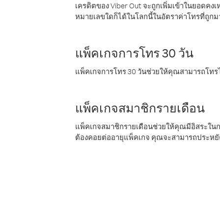
เครดิตของ Viber Out จะถูกเพิ่มเข้าในยอดคงเห
หมายเลขใดก็ได้ในโลกนี้ในอัตราค่าโทรที่ถูก
แพ็คเกจการโทร 30 วัน
แพ็คเกจการโทร 30 วันช่วยให้คุณสามารถโทรไป
แพ็คเกจสมาชิกรายเดือน
แพ็คเกจสมาชิกรายเดือนช่วยให้คุณมีอิสระใน
ต้องคอยต่ออายุแพ็คเกจ คุณจะสามารถประหยัด