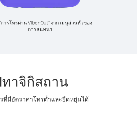
 "การโทรผ่าน Viber Out" จาก เมนูส่วนหัวของ
การสนทนา
ปทาจิกิสถาน
ี่มีอัตราค่าโทรต่ำและยืดหยุ่นได้