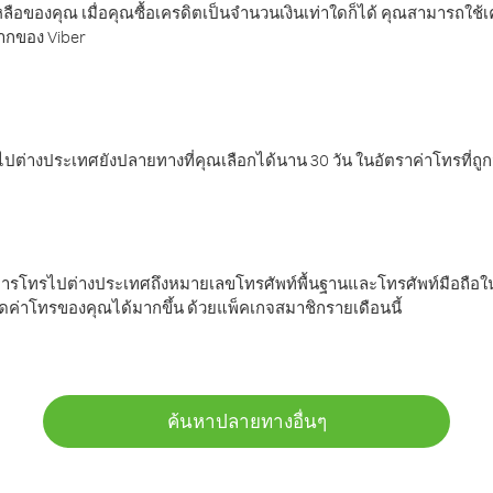
ลือของคุณ เมื่อคุณซื้อเครดิตเป็นจำนวนเงินเท่าใดก็ได้ คุณสามารถใช้
มากของ Viber
ต่างประเทศยังปลายทางที่คุณเลือกได้นาน 30 วัน ในอัตราค่าโทรที่ถู
การโทรไปต่างประเทศถึงหมายเลขโทรศัพท์พื้นฐานและโทรศัพท์มือถือใน
ค่าโทรของคุณได้มากขึ้น ด้วยแพ็คเกจสมาชิกรายเดือนนี้
ค้นหาปลายทางอื่นๆ