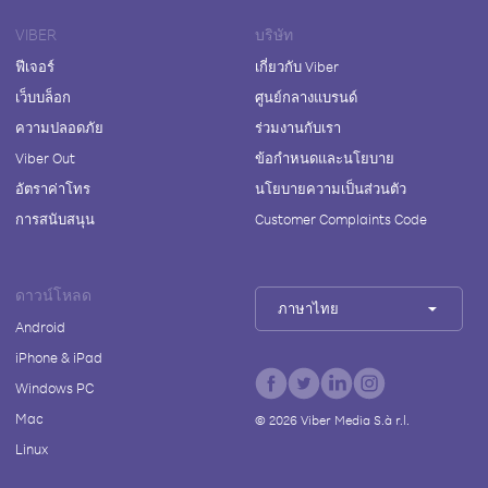
VIBER
บริษัท
ฟีเจอร์
เกี่ยวกับ Viber
เว็บบล็อก
ศูนย์กลางแบรนด์
ความปลอดภัย
ร่วมงานกับเรา
Viber Out
ข้อกำหนดและนโยบาย
อัตราค่าโทร
นโยบายความเป็นส่วนตัว
การสนับสนุน
Customer Complaints Code
ดาวน์โหลด
ภาษาไทย
Android
iPhone & iPad
Windows PC
Mac
©
2026
Viber Media S.à r.l.
Linux