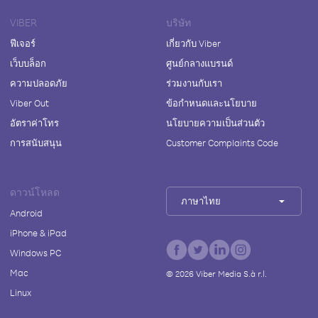
VIBER
บริษัท
ฟีเจอร์
เกี่ยวกับ Viber
เว็บบล็อก
ศูนย์กลางแบรนด์
ความปลอดภัย
ร่วมงานกับเรา
Viber Out
ข้อกำหนดและนโยบาย
อัตราค่าโทร
นโยบายความเป็นส่วนตัว
การสนับสนุน
Customer Complaints Code
ดาวน์โหลด
ภาษาไทย
Android
iPhone & iPad
Windows PC
Mac
©
2026
Viber Media S.à r.l.
Linux