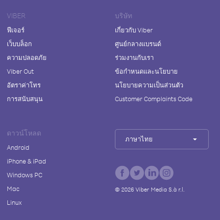
VIBER
บริษัท
ฟีเจอร์
เกี่ยวกับ Viber
เว็บบล็อก
ศูนย์กลางแบรนด์
ความปลอดภัย
ร่วมงานกับเรา
Viber Out
ข้อกำหนดและนโยบาย
อัตราค่าโทร
นโยบายความเป็นส่วนตัว
การสนับสนุน
Customer Complaints Code
ดาวน์โหลด
ภาษาไทย
Android
iPhone & iPad
Windows PC
Mac
©
2026
Viber Media S.à r.l.
Linux