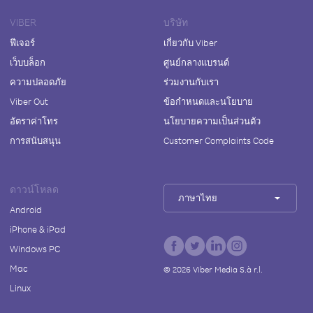
VIBER
บริษัท
ฟีเจอร์
เกี่ยวกับ Viber
เว็บบล็อก
ศูนย์กลางแบรนด์
ความปลอดภัย
ร่วมงานกับเรา
Viber Out
ข้อกำหนดและนโยบาย
อัตราค่าโทร
นโยบายความเป็นส่วนตัว
การสนับสนุน
Customer Complaints Code
ดาวน์โหลด
ภาษาไทย
Android
iPhone & iPad
Windows PC
Mac
©
2026
Viber Media S.à r.l.
Linux