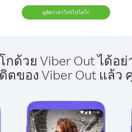
ดูอัตราค่าโทรไปโตโก
กด้วย Viber Out ได้อย่
รดิตของ Viber Out แล้ว