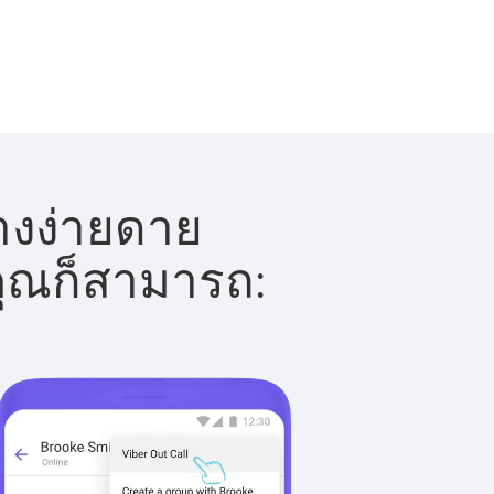
างง่ายดาย
 คุณก็สามารถ: