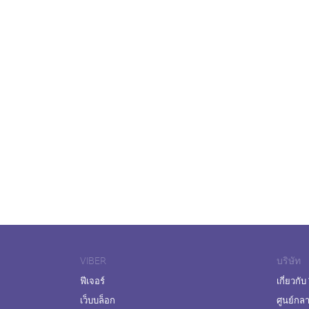
VIBER
บริษัท
ฟีเจอร์
เกี่ยวกับ
เว็บบล็อก
ศูนย์กล