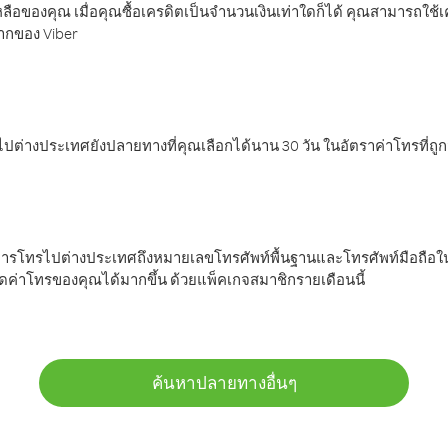
ลือของคุณ เมื่อคุณซื้อเครดิตเป็นจำนวนเงินเท่าใดก็ได้ คุณสามารถใช้
มากของ Viber
ต่างประเทศยังปลายทางที่คุณเลือกได้นาน 30 วัน ในอัตราค่าโทรที่ถู
การโทรไปต่างประเทศถึงหมายเลขโทรศัพท์พื้นฐานและโทรศัพท์มือถือใน
ค่าโทรของคุณได้มากขึ้น ด้วยแพ็คเกจสมาชิกรายเดือนนี้
ค้นหาปลายทางอื่นๆ