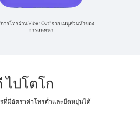
 "การโทรผ่าน Viber Out" จาก เมนูส่วนหัวของ
การสนทนา
ดี ไปโตโก
ี่มีอัตราค่าโทรต่ำและยืดหยุ่นได้