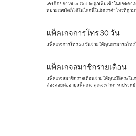
เครดิตของ Viber Out จะถูกเพิ่มเข้าในยอดคงเห
หมายเลขใดก็ได้ในโลกนี้ในอัตราค่าโทรที่ถูก
แพ็คเกจการโทร 30 วัน
แพ็คเกจการโทร 30 วันช่วยให้คุณสามารถโทรไป
แพ็คเกจสมาชิกรายเดือน
แพ็คเกจสมาชิกรายเดือนช่วยให้คุณมีอิสระใน
ต้องคอยต่ออายุแพ็คเกจ คุณจะสามารถประหยัด