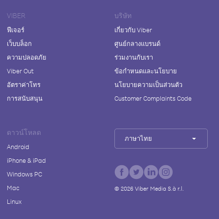
VIBER
บริษัท
ฟีเจอร์
เกี่ยวกับ Viber
เว็บบล็อก
ศูนย์กลางแบรนด์
ความปลอดภัย
ร่วมงานกับเรา
Viber Out
ข้อกำหนดและนโยบาย
อัตราค่าโทร
นโยบายความเป็นส่วนตัว
การสนับสนุน
Customer Complaints Code
ดาวน์โหลด
ภาษาไทย
Android
iPhone & iPad
Windows PC
Mac
©
2026
Viber Media S.à r.l.
Linux