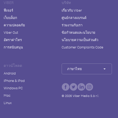
VIBER
บริษัท
ฟีเจอร์
เกี่ยวกับ Viber
เว็บบล็อก
ศูนย์กลางแบรนด์
ความปลอดภัย
ร่วมงานกับเรา
Viber Out
ข้อกำหนดและนโยบาย
อัตราค่าโทร
นโยบายความเป็นส่วนตัว
การสนับสนุน
Customer Complaints Code
ดาวน์โหลด
ภาษาไทย
Android
iPhone & iPad
Windows PC
Mac
©
2026
Viber Media S.à r.l.
Linux