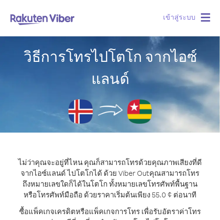
เข้าสู่ระบบ
Togg
navig
วิธีการโทรไปโตโก จากไอซ์
แลนด์
ไม่ว่าคุณจะอยู่ที่ไหน คุณก็สามารถโทรด้วยคุณภาพเสียงที่ดี
จากไอซ์แลนด์ ไปโตโกได้ ด้วย Viber Out
คุณสามารถโทร
ถึงหมายเลขใดก็ได้ในโตโก ทั้งหมายเลขโทรศัพท์พื้นฐาน
หรือโทรศัพท์มือถือ ด้วยราคาเริ่มต้นเพียง 55.0 ¢ ต่อนาที
ซื้อแพ็คเกจเครดิตหรือแพ็คเกจการโทร เพื่อรับอัตราค่าโทร