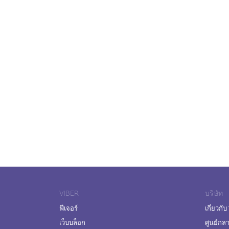
VIBER
บริษัท
ฟีเจอร์
เกี่ยวกับ
เว็บบล็อก
ศูนย์กล