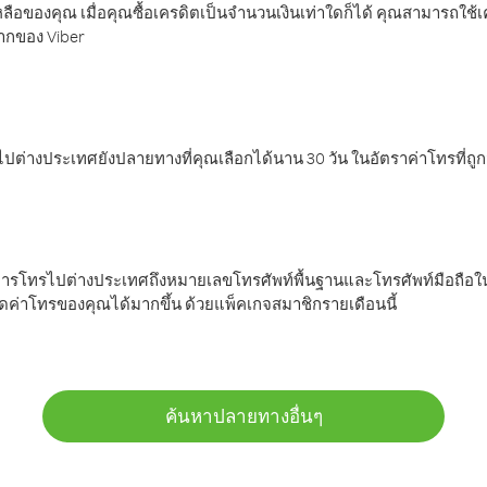
ลือของคุณ เมื่อคุณซื้อเครดิตเป็นจำนวนเงินเท่าใดก็ได้ คุณสามารถใช้
มากของ Viber
ต่างประเทศยังปลายทางที่คุณเลือกได้นาน 30 วัน ในอัตราค่าโทรที่ถู
การโทรไปต่างประเทศถึงหมายเลขโทรศัพท์พื้นฐานและโทรศัพท์มือถือใน
ค่าโทรของคุณได้มากขึ้น ด้วยแพ็คเกจสมาชิกรายเดือนนี้
ค้นหาปลายทางอื่นๆ