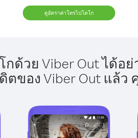
ดูอัตราค่าโทรไปโตโก
กด้วย Viber Out ได้อย่
รดิตของ Viber Out แล้ว