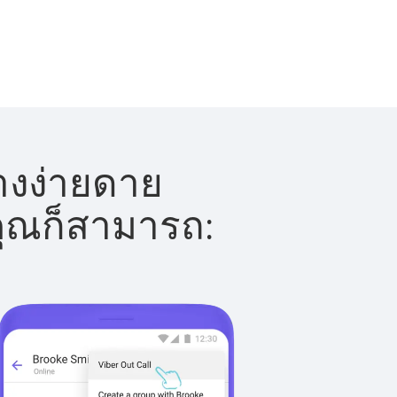
างง่ายดาย
 คุณก็สามารถ: