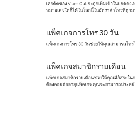
เครดิตของ Viber Out จะถูกเพิ่มเข้าในยอดคงเห
หมายเลขใดก็ได้ในโลกนี้ในอัตราค่าโทรที่ถูก
แพ็คเกจการโทร 30 วัน
แพ็คเกจการโทร 30 วันช่วยให้คุณสามารถโทรไป
แพ็คเกจสมาชิกรายเดือน
แพ็คเกจสมาชิกรายเดือนช่วยให้คุณมีอิสระใน
ต้องคอยต่ออายุแพ็คเกจ คุณจะสามารถประหยัด