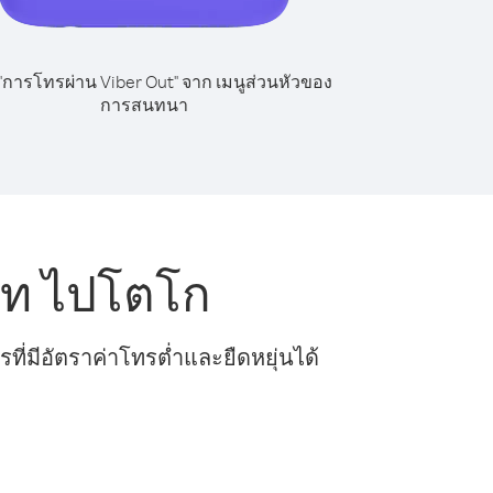
 "การโทรผ่าน Viber Out" จาก เมนูส่วนหัวของ
การสนทนา
โท ไปโตโก
ี่มีอัตราค่าโทรต่ำและยืดหยุ่นได้