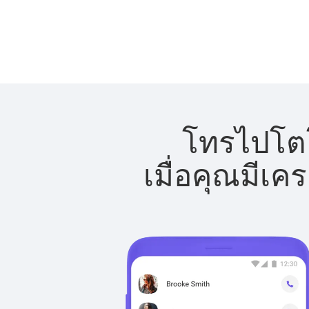
โทรไปโตโ
เมื่อคุณมีเค