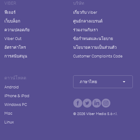
VIBER
บริษัท
ฟีเจอร์
เกี่ยวกับ Viber
เว็บบล็อก
ศูนย์กลางแบรนด์
ความปลอดภัย
ร่วมงานกับเรา
Viber Out
ข้อกำหนดและนโยบาย
อัตราค่าโทร
นโยบายความเป็นส่วนตัว
การสนับสนุน
Customer Complaints Code
ดาวน์โหลด
ภาษาไทย
Android
iPhone & iPad
Windows PC
Mac
©
2026
Viber Media S.à r.l.
Linux