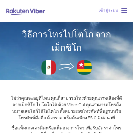
เข้าสู่ระบบ
Togg
navig
วิธีการโทรไปโตโก จาก
เม็กซิโก
ไม่ว่าคุณจะอยู่ที่ไหน คุณก็สามารถโทรด้วยคุณภาพเสียงที่ดี
จากเม็กซิโก ไปโตโกได้ ด้วย Viber Out
คุณสามารถโทรถึง
หมายเลขใดก็ได้ในโตโก ทั้งหมายเลขโทรศัพท์พื้นฐานหรือ
โทรศัพท์มือถือ ด้วยราคาเริ่มต้นเพียง 55.0 ¢ ต่อนาที
ซื้อแพ็คเกจเครดิตหรือแพ็คเกจการโทร เพื่อรับอัตราค่าโทร