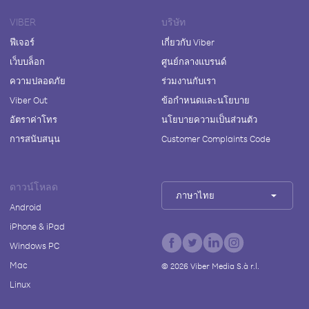
VIBER
บริษัท
ฟีเจอร์
เกี่ยวกับ Viber
เว็บบล็อก
ศูนย์กลางแบรนด์
ความปลอดภัย
ร่วมงานกับเรา
Viber Out
ข้อกำหนดและนโยบาย
อัตราค่าโทร
นโยบายความเป็นส่วนตัว
การสนับสนุน
Customer Complaints Code
ดาวน์โหลด
ภาษาไทย
Android
iPhone & iPad
Windows PC
Mac
©
2026
Viber Media S.à r.l.
Linux