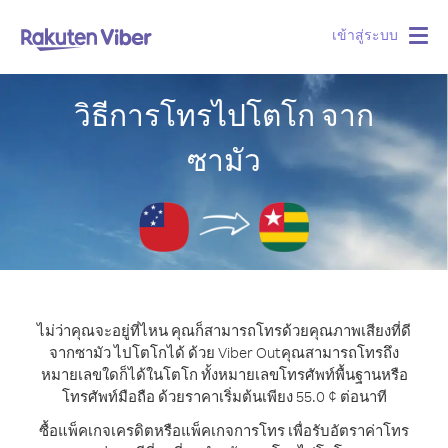
เข้าสู่ระบบ
Togg
navig
วิธีการโทรไปโตโก จาก
ซามัว
ไม่ว่าคุณจะอยู่ที่ไหน คุณก็สามารถโทรด้วยคุณภาพเสียงที่ดี
จากซามัว ไปโตโกได้ ด้วย Viber Out
คุณสามารถโทรถึง
หมายเลขใดก็ได้ในโตโก ทั้งหมายเลขโทรศัพท์พื้นฐานหรือ
โทรศัพท์มือถือ ด้วยราคาเริ่มต้นเพียง 55.0 ¢ ต่อนาที
ซื้อแพ็คเกจเครดิตหรือแพ็คเกจการโทร เพื่อรับอัตราค่าโทร