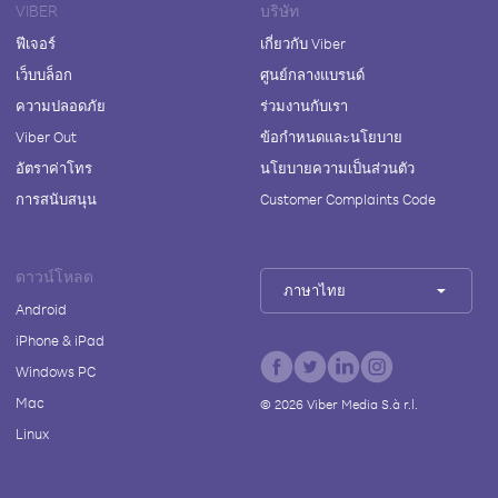
VIBER
บริษัท
ฟีเจอร์
เกี่ยวกับ Viber
เว็บบล็อก
ศูนย์กลางแบรนด์
ความปลอดภัย
ร่วมงานกับเรา
Viber Out
ข้อกำหนดและนโยบาย
อัตราค่าโทร
นโยบายความเป็นส่วนตัว
การสนับสนุน
Customer Complaints Code
ดาวน์โหลด
ภาษาไทย
Android
iPhone & iPad
Windows PC
Mac
©
2026
Viber Media S.à r.l.
Linux