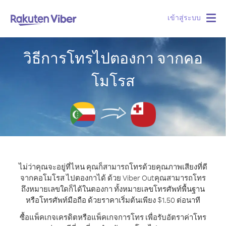
เข้าสู่ระบบ
Togg
navig
วิธีการโทรไปตองกา จากคอ
โมโรส
ไม่ว่าคุณจะอยู่ที่ไหน คุณก็สามารถโทรด้วยคุณภาพเสียงที่ดี
จากคอโมโรส ไปตองกาได้ ด้วย Viber Out
คุณสามารถโทร
ถึงหมายเลขใดก็ได้ในตองกา ทั้งหมายเลขโทรศัพท์พื้นฐาน
หรือโทรศัพท์มือถือ ด้วยราคาเริ่มต้นเพียง $1.50 ต่อนาที
ซื้อแพ็คเกจเครดิตหรือแพ็คเกจการโทร เพื่อรับอัตราค่าโทร