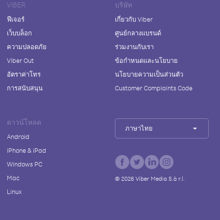
VIBER
บริษัท
ฟีเจอร์
เกี่ยวกับ Viber
เว็บบล็อก
ศูนย์กลางแบรนด์
ความปลอดภัย
ร่วมงานกับเรา
Viber Out
ข้อกำหนดและนโยบาย
อัตราค่าโทร
นโยบายความเป็นส่วนตัว
การสนับสนุน
Customer Complaints Code
ดาวน์โหลด
ภาษาไทย
Android
iPhone & iPad
Windows PC
Mac
©
2026
Viber Media S.à r.l.
Linux