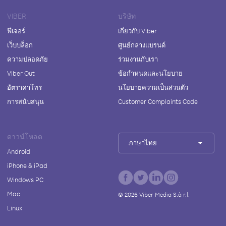
VIBER
บริษัท
ฟีเจอร์
เกี่ยวกับ Viber
เว็บบล็อก
ศูนย์กลางแบรนด์
ความปลอดภัย
ร่วมงานกับเรา
Viber Out
ข้อกำหนดและนโยบาย
อัตราค่าโทร
นโยบายความเป็นส่วนตัว
การสนับสนุน
Customer Complaints Code
ดาวน์โหลด
ภาษาไทย
Android
iPhone & iPad
Windows PC
Mac
©
2026
Viber Media S.à r.l.
Linux