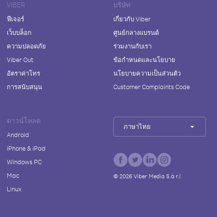
VIBER
บริษัท
ฟีเจอร์
เกี่ยวกับ Viber
เว็บบล็อก
ศูนย์กลางแบรนด์
ความปลอดภัย
ร่วมงานกับเรา
Viber Out
ข้อกำหนดและนโยบาย
อัตราค่าโทร
นโยบายความเป็นส่วนตัว
การสนับสนุน
Customer Complaints Code
ดาวน์โหลด
ภาษาไทย
Android
iPhone & iPad
Windows PC
Mac
©
2026
Viber Media S.à r.l.
Linux