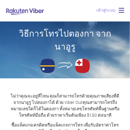
เข้าสู่ระบบ
Togg
navig
วิธีการโทรไปตองกา จาก
นาอูรู
ไม่ว่าคุณจะอยู่ที่ไหน คุณก็สามารถโทรด้วยคุณภาพเสียงที่ดี
จากนาอูรู ไปตองกาได้ ด้วย Viber Out
คุณสามารถโทรถึง
หมายเลขใดก็ได้ในตองกา ทั้งหมายเลขโทรศัพท์พื้นฐานหรือ
โทรศัพท์มือถือ ด้วยราคาเริ่มต้นเพียง $1.50 ต่อนาที
ซื้อแพ็คเกจเครดิตหรือแพ็คเกจการโทร เพื่อรับอัตราค่าโทร