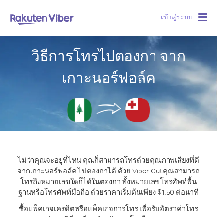
เข้าสู่ระบบ
Togg
navig
วิธีการโทรไปตองกา จาก
เกาะนอร์ฟอล์ค
ไม่ว่าคุณจะอยู่ที่ไหน คุณก็สามารถโทรด้วยคุณภาพเสียงที่ดี
จากเกาะนอร์ฟอล์ค ไปตองกาได้ ด้วย Viber Out
คุณสามารถ
โทรถึงหมายเลขใดก็ได้ในตองกา ทั้งหมายเลขโทรศัพท์พื้น
ฐานหรือโทรศัพท์มือถือ ด้วยราคาเริ่มต้นเพียง $1.50 ต่อนาที
ซื้อแพ็คเกจเครดิตหรือแพ็คเกจการโทร เพื่อรับอัตราค่าโทร