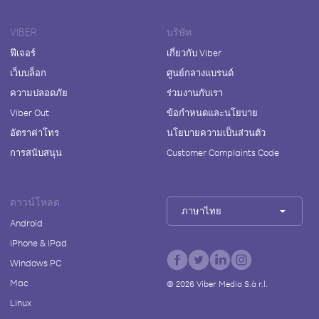
VIBER
บริษัท
ฟีเจอร์
เกี่ยวกับ Viber
เว็บบล็อก
ศูนย์กลางแบรนด์
ความปลอดภัย
ร่วมงานกับเรา
Viber Out
ข้อกำหนดและนโยบาย
อัตราค่าโทร
นโยบายความเป็นส่วนตัว
การสนับสนุน
Customer Complaints Code
ดาวน์โหลด
ภาษาไทย
Android
iPhone & iPad
Windows PC
Mac
©
2026
Viber Media S.à r.l.
Linux