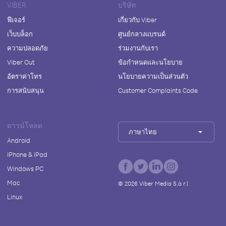
VIBER
บริษัท
ฟีเจอร์
เกี่ยวกับ Viber
เว็บบล็อก
ศูนย์กลางแบรนด์
ความปลอดภัย
ร่วมงานกับเรา
Viber Out
ข้อกำหนดและนโยบาย
อัตราค่าโทร
นโยบายความเป็นส่วนตัว
การสนับสนุน
Customer Complaints Code
ดาวน์โหลด
ภาษาไทย
Android
iPhone & iPad
Windows PC
Mac
©
2026
Viber Media S.à r.l.
Linux