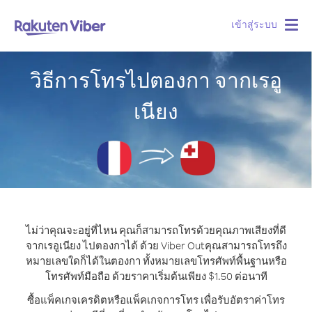
เข้าสู่ระบบ
Togg
navig
วิธีการโทรไปตองกา จากเรอู
เนียง
ไม่ว่าคุณจะอยู่ที่ไหน คุณก็สามารถโทรด้วยคุณภาพเสียงที่ดี
จากเรอูเนียง ไปตองกาได้ ด้วย Viber Out
คุณสามารถโทรถึง
หมายเลขใดก็ได้ในตองกา ทั้งหมายเลขโทรศัพท์พื้นฐานหรือ
โทรศัพท์มือถือ ด้วยราคาเริ่มต้นเพียง $1.50 ต่อนาที
ซื้อแพ็คเกจเครดิตหรือแพ็คเกจการโทร เพื่อรับอัตราค่าโทร