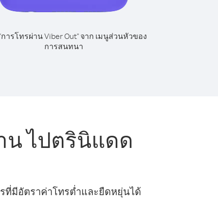
 "การโทรผ่าน Viber Out" จาก เมนูส่วนหัวของ
การสนทนา
าน ไปตรินิแดด
ี่มีอัตราค่าโทรต่ำและยืดหยุ่นได้