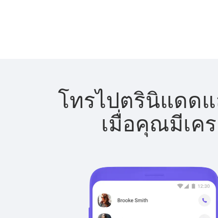
โทรไปตรินิแดดแล
เมื่อคุณมีเค