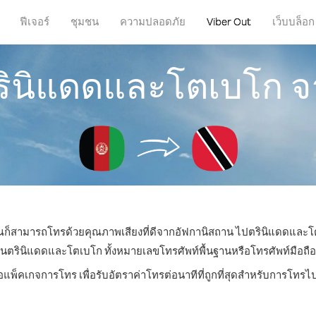
ฟีเจอร์
ชุมชน
ความปลอดภัย
Viber Out
เว็บบล็อก
รินิแดดและโตเบโก 
 คุณก็สามารถโทรด้วยคุณภาพเสียงที่ดีจากอัฟกานิสถาน ไปตรินิแดดและโต
รินิแดดและโตเบโก ทั้งหมายเลขโทรศัพท์พื้นฐานหรือโทรศัพท์มือถือ ด้ว
ือแพ็คเกจการโทร เพื่อรับอัตราค่าโทรต่อนาทีที่ถูกที่สุดสำหรับการโท