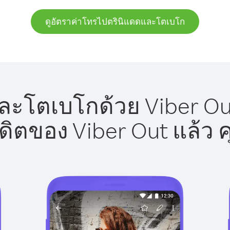
ดูอัตราค่าโทรไปตรินิแดดและโตเบโก
ะโตเบโกด้วย Viber Out
รดิตของ Viber Out แล้ว