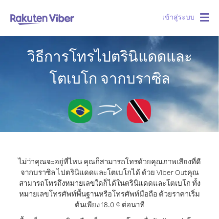
เข้าสู่ระบบ
Togg
navig
วิธีการโทรไปตรินิแดดและ
โตเบโก จากบราซิล
ไม่ว่าคุณจะอยู่ที่ไหน คุณก็สามารถโทรด้วยคุณภาพเสียงที่ดี
จากบราซิล ไปตรินิแดดและโตเบโกได้ ด้วย Viber Out
คุณ
สามารถโทรถึงหมายเลขใดก็ได้ในตรินิแดดและโตเบโก ทั้ง
หมายเลขโทรศัพท์พื้นฐานหรือโทรศัพท์มือถือ ด้วยราคาเริ่ม
ต้นเพียง 18.0 ¢ ต่อนาที