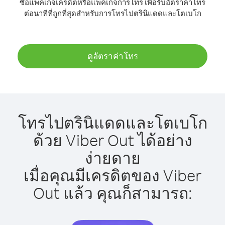
ซื้อแพ็คเกจเครดิตหรือแพ็คเกจการโทร เพื่อรับอัตราค่าโทร
ต่อนาทีที่ถูกที่สุดสำหรับการโทรไปตรินิแดดและโตเบโก
ดูอัตราค่าโทร
โทรไปตรินิแดดและโตเบโก
ด้วย Viber Out ได้อย่าง
ง่ายดาย
เมื่อคุณมีเครดิตของ Viber
Out แล้ว คุณก็สามารถ: