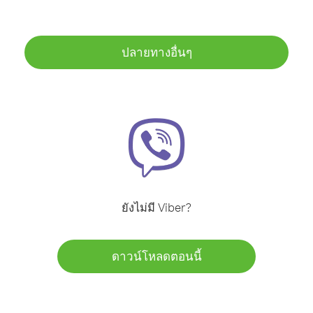
ปลายทางอื่นๆ
ยังไม่มี Viber?
ดาวน์โหลดตอนนี้