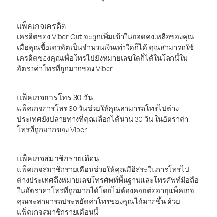
แพ็คเกจเครดิต
เครดิตของ Viber Out จะถูกเพิ่มเข้าในยอดคงเหลือของคุณ
เมื่อคุณซื้อเครดิตเป็นจำนวนเงินเท่าใดก็ได้ คุณสามารถใช้
เครดิตของคุณเพื่อโทรไปยังหมายเลขใดก็ได้ในโลกนี้ใน
อัตราค่าโทรที่ถูกมากของ Viber
แพ็คเกจการโทร 30 วัน
แพ็คเกจการโทร 30 วันช่วยให้คุณสามารถโทรไปต่าง
ประเทศยังปลายทางที่คุณเลือกได้นาน 30 วัน ในอัตราค่า
โทรที่ถูกมากของ Viber
แพ็คเกจสมาชิกรายเดือน
แพ็คเกจสมาชิกรายเดือนช่วยให้คุณมีอิสระในการโทรไป
ต่างประเทศถึงหมายเลขโทรศัพท์พื้นฐานและโทรศัพท์มือถือ
ในอัตราค่าโทรที่ถูกมากได้โดยไม่ต้องคอยต่ออายุแพ็คเกจ
คุณจะสามารถประหยัดค่าโทรของคุณได้มากขึ้น ด้วย
แพ็คเกจสมาชิกรายเดือนนี้