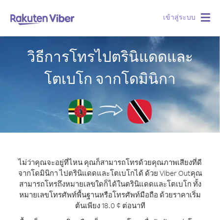
เข้าสู่ระบบ
Togg
navig
วิธีการโทรไปตรินิแดดและ
โตเบโก จากโดมินิกา
ไม่ว่าคุณจะอยู่ที่ไหน คุณก็สามารถโทรด้วยคุณภาพเสียงที่ดี
จากโดมินิกา ไปตรินิแดดและโตเบโกได้ ด้วย Viber Out
คุณ
สามารถโทรถึงหมายเลขใดก็ได้ในตรินิแดดและโตเบโก ทั้ง
หมายเลขโทรศัพท์พื้นฐานหรือโทรศัพท์มือถือ ด้วยราคาเริ่ม
ต้นเพียง 18.0 ¢ ต่อนาที