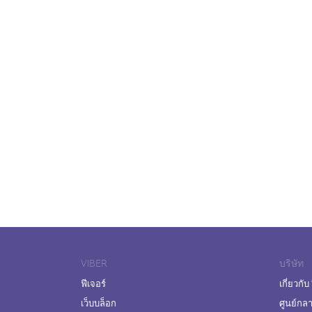
VIBER
บริษัท
ฟีเจอร์
เกี่ยวกับ
เว็บบล็อก
ศูนย์กล