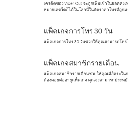
เครดิตของ Viber Out จะถูกเพิ่มเข้าในยอดคงเห
หมายเลขใดก็ได้ในโลกนี้ในอัตราค่าโทรที่ถูก
แพ็คเกจการโทร 30 วัน
แพ็คเกจการโทร 30 วันช่วยให้คุณสามารถโทรไป
แพ็คเกจสมาชิกรายเดือน
แพ็คเกจสมาชิกรายเดือนช่วยให้คุณมีอิสระใน
ต้องคอยต่ออายุแพ็คเกจ คุณจะสามารถประหยัด