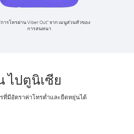
 "การโทรผ่าน Viber Out" จาก เมนูส่วนหัวของ
การสนทนา
ไปตูนิเซีย
ี่มีอัตราค่าโทรต่ำและยืดหยุ่นได้