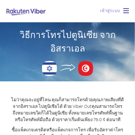
เข้าสู่ระบบ
Togg
navig
วิธีการโทรไปตูนิเซีย จาก
อิสราเอล
ไม่ว่าคุณจะอยู่ที่ไหน คุณก็สามารถโทรด้วยคุณภาพเสียงที่ดี
จากอิสราเอล ไปตูนิเซียได้ ด้วย Viber Out
คุณสามารถโทร
ถึงหมายเลขใดก็ได้ในตูนิเซีย ทั้งหมายเลขโทรศัพท์พื้นฐาน
หรือโทรศัพท์มือถือ ด้วยราคาเริ่มต้นเพียง 79.0 ¢ ต่อนาที
ซื้อแพ็คเกจเครดิตหรือแพ็คเกจการโทร เพื่อรับอัตราค่าโทร