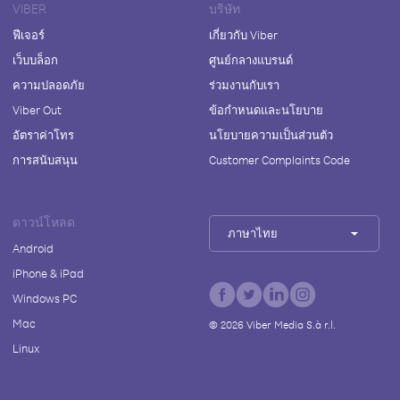
VIBER
บริษัท
ฟีเจอร์
เกี่ยวกับ Viber
เว็บบล็อก
ศูนย์กลางแบรนด์
ความปลอดภัย
ร่วมงานกับเรา
Viber Out
ข้อกำหนดและนโยบาย
อัตราค่าโทร
นโยบายความเป็นส่วนตัว
การสนับสนุน
Customer Complaints Code
ดาวน์โหลด
ภาษาไทย
Android
iPhone & iPad
Windows PC
Mac
©
2026
Viber Media S.à r.l.
Linux