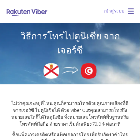
เข้าสู่ระบบ
Togg
navig
วิธีการโทรไปตูนิเซีย จาก
เจอร์ซี
ไม่ว่าคุณจะอยู่ที่ไหน คุณก็สามารถโทรด้วยคุณภาพเสียงที่ดี
จากเจอร์ซี ไปตูนิเซียได้ ด้วย Viber Out
คุณสามารถโทรถึง
หมายเลขใดก็ได้ในตูนิเซีย ทั้งหมายเลขโทรศัพท์พื้นฐานหรือ
โทรศัพท์มือถือ ด้วยราคาเริ่มต้นเพียง 79.0 ¢ ต่อนาที
ซื้อแพ็คเกจเครดิตหรือแพ็คเกจการโทร เพื่อรับอัตราค่าโทร