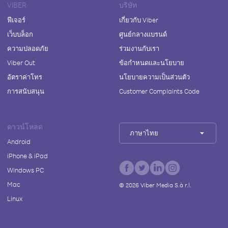
VIBER
บริษัท
ฟีเจอร์
เกี่ยวกับ Viber
เว็บบล็อก
ศูนย์กลางแบรนด์
ความปลอดภัย
ร่วมงานกับเรา
Viber Out
ข้อกำหนดและนโยบาย
อัตราค่าโทร
นโยบายความเป็นส่วนตัว
การสนับสนุน
Customer Complaints Code
ดาวน์โหลด
ภาษาไทย
Android
iPhone & iPad
Windows PC
Mac
©
2026
Viber Media S.à r.l.
Linux