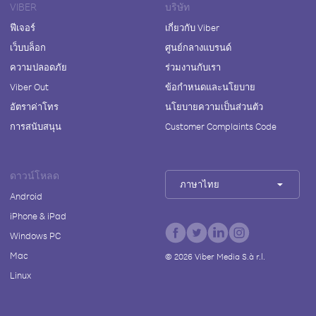
VIBER
บริษัท
ฟีเจอร์
เกี่ยวกับ Viber
เว็บบล็อก
ศูนย์กลางแบรนด์
ความปลอดภัย
ร่วมงานกับเรา
Viber Out
ข้อกำหนดและนโยบาย
อัตราค่าโทร
นโยบายความเป็นส่วนตัว
การสนับสนุน
Customer Complaints Code
ดาวน์โหลด
ภาษาไทย
Android
iPhone & iPad
Windows PC
Mac
©
2026
Viber Media S.à r.l.
Linux