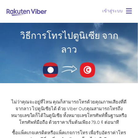
เข้าสู่ระบบ
Togg
navig
วิธีการโทรไปตูนิเซีย จาก
ลาว
ไม่ว่าคุณจะอยู่ที่ไหน คุณก็สามารถโทรด้วยคุณภาพเสียงที่ดี
จากลาว ไปตูนิเซียได้ ด้วย Viber Out
คุณสามารถโทรถึง
หมายเลขใดก็ได้ในตูนิเซีย ทั้งหมายเลขโทรศัพท์พื้นฐานหรือ
โทรศัพท์มือถือ ด้วยราคาเริ่มต้นเพียง 79.0 ¢ ต่อนาที
ซื้อแพ็คเกจเครดิตหรือแพ็คเกจการโทร เพื่อรับอัตราค่าโทร