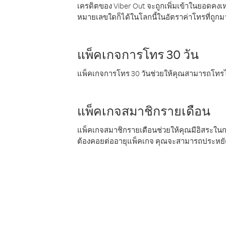
เครดิตของ Viber Out จะถูกเพิ่มเข้าในยอดคงเห
หมายเลขใดก็ได้ในโลกนี้ในอัตราค่าโทรที่ถูก
แพ็คเกจการโทร 30 วัน
แพ็คเกจการโทร 30 วันช่วยให้คุณสามารถโทรไป
แพ็คเกจสมาชิกรายเดือน
แพ็คเกจสมาชิกรายเดือนช่วยให้คุณมีอิสระใน
ต้องคอยต่ออายุแพ็คเกจ คุณจะสามารถประหยัด