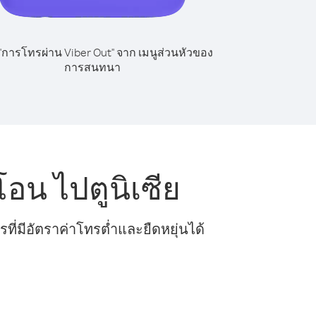
 "การโทรผ่าน Viber Out" จาก เมนูส่วนหัวของ
การสนทนา
อน ไปตูนิเซีย
ี่มีอัตราค่าโทรต่ำและยืดหยุ่นได้