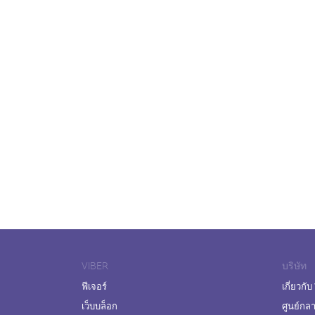
VIBER
บริษัท
ฟีเจอร์
เกี่ยวกับ
เว็บบล็อก
ศูนย์กล