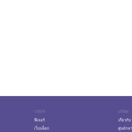
VIBER
บริษัท
ฟีเจอร์
เกี่ยวกับ
เว็บบล็อก
ศูนย์กล