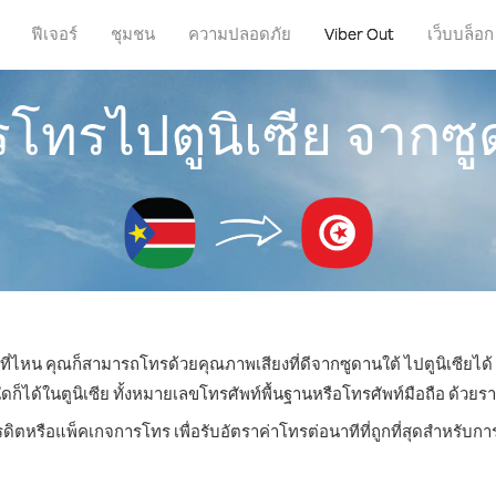
ฟีเจอร์
ชุมชน
ความปลอดภัย
Viber Out
เว็บบล็อก
ารโทรไปตูนิเซีย จากซู
่ที่ไหน คุณก็สามารถโทรด้วยคุณภาพเสียงที่ดีจากซูดานใต้ ไปตูนิเซียได้
ด้ในตูนิเซีย ทั้งหมายเลขโทรศัพท์พื้นฐานหรือโทรศัพท์มือถือ ด้วยราคา
รดิตหรือแพ็คเกจการโทร เพื่อรับอัตราค่าโทรต่อนาทีที่ถูกที่สุดสำหรับกา