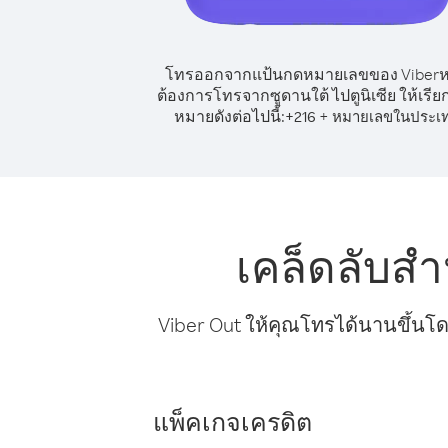
โทรออกจากแป้นกดหมายเลขของ Viber
ต้องการโทรจากซูดานใต้ ไปตูนิเซีย ให้เรีย
หมายดังต่อไปนี้:
+
+
216
หมายเลขในประเ
เคล็ดลับสำ
Viber Out ให้คุณโทรได้นานขึ้นโด
แพ็คเกจเครดิต