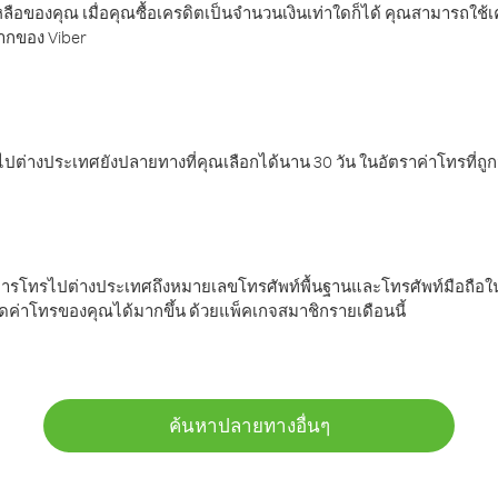
ลือของคุณ เมื่อคุณซื้อเครดิตเป็นจำนวนเงินเท่าใดก็ได้ คุณสามารถใช้
มากของ Viber
ต่างประเทศยังปลายทางที่คุณเลือกได้นาน 30 วัน ในอัตราค่าโทรที่ถู
การโทรไปต่างประเทศถึงหมายเลขโทรศัพท์พื้นฐานและโทรศัพท์มือถือใน
ค่าโทรของคุณได้มากขึ้น ด้วยแพ็คเกจสมาชิกรายเดือนนี้
ค้นหาปลายทางอื่นๆ