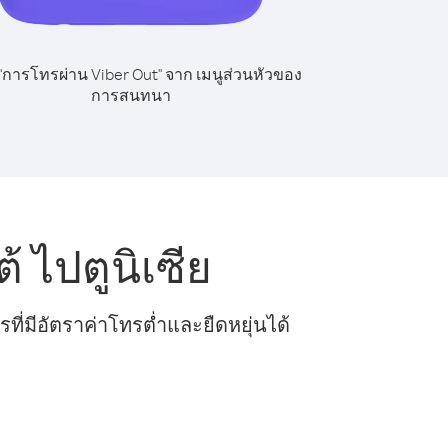
 "การโทรผ่าน Viber Out" จาก เมนูส่วนหัวของ
การสนทนา
 ไปตูนิเซีย
ี่มีอัตราค่าโทรต่ำและยืดหยุ่นได้