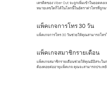
เครดิตของ Viber Out จะถูกเพิ่มเข้าในยอดคงเห
หมายเลขใดก็ได้ในโลกนี้ในอัตราค่าโทรที่ถูก
แพ็คเกจการโทร 30 วัน
แพ็คเกจการโทร 30 วันช่วยให้คุณสามารถโทรไป
แพ็คเกจสมาชิกรายเดือน
แพ็คเกจสมาชิกรายเดือนช่วยให้คุณมีอิสระใน
ต้องคอยต่ออายุแพ็คเกจ คุณจะสามารถประหยัด