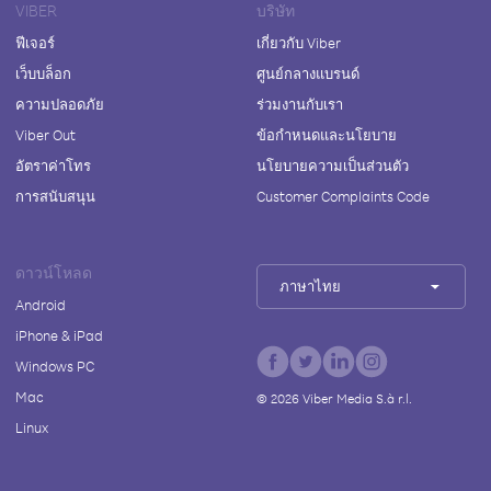
VIBER
บริษัท
ฟีเจอร์
เกี่ยวกับ Viber
เว็บบล็อก
ศูนย์กลางแบรนด์
ความปลอดภัย
ร่วมงานกับเรา
Viber Out
ข้อกำหนดและนโยบาย
อัตราค่าโทร
นโยบายความเป็นส่วนตัว
การสนับสนุน
Customer Complaints Code
ดาวน์โหลด
ภาษาไทย
Android
iPhone & iPad
Windows PC
Mac
©
2026
Viber Media S.à r.l.
Linux