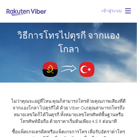
เข้าสู่ระบบ
Togg
navig
วิธีการโทรไปตุรกี จากแอง
โกลา
ไม่ว่าคุณจะอยู่ที่ไหน คุณก็สามารถโทรด้วยคุณภาพเสียงที่ดี
จากแองโกลา ไปตุรกีได้ ด้วย Viber Out
คุณสามารถโทรถึง
หมายเลขใดก็ได้ในตุรกี ทั้งหมายเลขโทรศัพท์พื้นฐานหรือ
โทรศัพท์มือถือ ด้วยราคาเริ่มต้นเพียง 4.5 ¢ ต่อนาที
ซื้อแพ็คเกจเครดิตหรือแพ็คเกจการโทร เพื่อรับอัตราค่าโทร