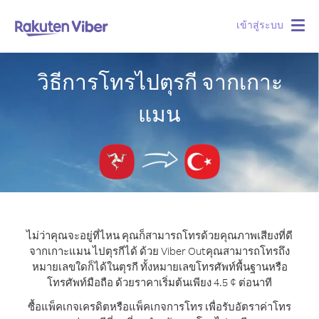
เข้าสู่ระบบ
Togg
navig
วิธีการโทรไปตุรกี จากเกาะ
แมน
ไม่ว่าคุณจะอยู่ที่ไหน คุณก็สามารถโทรด้วยคุณภาพเสียงที่ดี
จากเกาะแมน ไปตุรกีได้ ด้วย Viber Out
คุณสามารถโทรถึง
หมายเลขใดก็ได้ในตุรกี ทั้งหมายเลขโทรศัพท์พื้นฐานหรือ
โทรศัพท์มือถือ ด้วยราคาเริ่มต้นเพียง 4.5 ¢ ต่อนาที
ซื้อแพ็คเกจเครดิตหรือแพ็คเกจการโทร เพื่อรับอัตราค่าโทร