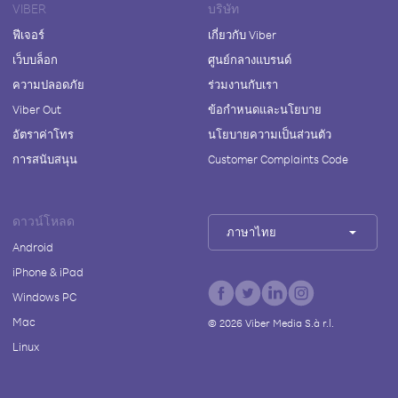
VIBER
บริษัท
ฟีเจอร์
เกี่ยวกับ Viber
เว็บบล็อก
ศูนย์กลางแบรนด์
ความปลอดภัย
ร่วมงานกับเรา
Viber Out
ข้อกำหนดและนโยบาย
อัตราค่าโทร
นโยบายความเป็นส่วนตัว
การสนับสนุน
Customer Complaints Code
ดาวน์โหลด
ภาษาไทย
Android
iPhone & iPad
Windows PC
Mac
©
2026
Viber Media S.à r.l.
Linux