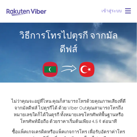
เข้าสู่ระบบ
Togg
navig
วิธีการโทรไปตุรกี จากมัล
ดีฟส์
ไม่ว่าคุณจะอยู่ที่ไหน คุณก็สามารถโทรด้วยคุณภาพเสียงที่ดี
จากมัลดีฟส์ ไปตุรกีได้ ด้วย Viber Out
คุณสามารถโทรถึง
หมายเลขใดก็ได้ในตุรกี ทั้งหมายเลขโทรศัพท์พื้นฐานหรือ
โทรศัพท์มือถือ ด้วยราคาเริ่มต้นเพียง 4.5 ¢ ต่อนาที
ซื้อแพ็คเกจเครดิตหรือแพ็คเกจการโทร เพื่อรับอัตราค่าโทร