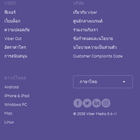
VIBER
บริษัท
ฟีเจอร์
เกี่ยวกับ Viber
เว็บบล็อก
ศูนย์กลางแบรนด์
ความปลอดภัย
ร่วมงานกับเรา
Viber Out
ข้อกำหนดและนโยบาย
อัตราค่าโทร
นโยบายความเป็นส่วนตัว
การสนับสนุน
Customer Complaints Code
ดาวน์โหลด
ภาษาไทย
Android
iPhone & iPad
Windows PC
Mac
©
2026
Viber Media S.à r.l.
Linux