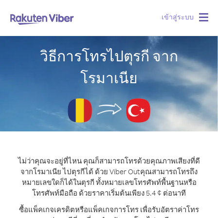
เข้าสู่ระบบ
Togg
navig
วิธีการโทรไปตุรกี จาก
โรมาเนีย
ไม่ว่าคุณจะอยู่ที่ไหน คุณก็สามารถโทรด้วยคุณภาพเสียงที่ดี
จากโรมาเนีย ไปตุรกีได้ ด้วย Viber Out
คุณสามารถโทรถึง
หมายเลขใดก็ได้ในตุรกี ทั้งหมายเลขโทรศัพท์พื้นฐานหรือ
โทรศัพท์มือถือ ด้วยราคาเริ่มต้นเพียง 5.4 ¢ ต่อนาที
ซื้อแพ็คเกจเครดิตหรือแพ็คเกจการโทร เพื่อรับอัตราค่าโทร