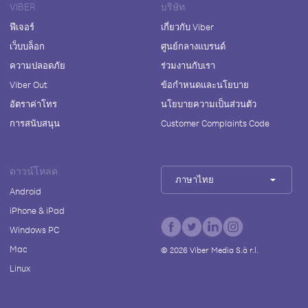
VIBER
บริษัท
ฟีเจอร์
เกี่ยวกับ Viber
เว็บบล็อก
ศูนย์กลางแบรนด์
ความปลอดภัย
ร่วมงานกับเรา
Viber Out
ข้อกำหนดและนโยบาย
อัตราค่าโทร
นโยบายความเป็นส่วนตัว
การสนับสนุน
Customer Complaints Code
ดาวน์โหลด
ภาษาไทย
Android
iPhone & iPad
Windows PC
Mac
©
2026
Viber Media S.à r.l.
Linux